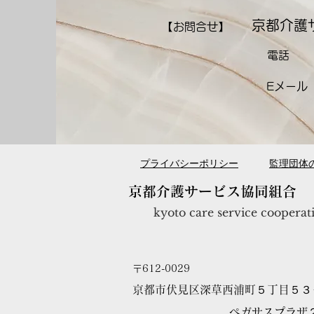
京都介護
【お問合せ】
電話
Eメール
​プライバシーポリシー
監理団体
京都介護サービス協同組合
kyoto care service cooperat
〒612-0029
京都市伏見区深草西浦町５丁目５３
ペガサスプラザ２