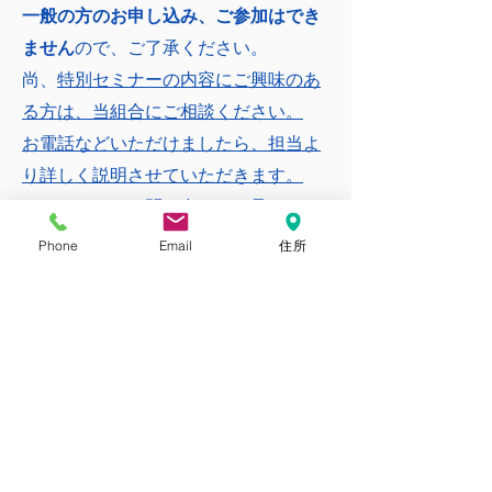
一般の方のお申し込み、ご参加はでき
ません
ので、ご了承ください。
尚、
特別セミナーの内容にご興味のあ
る方は、当組合にご相談ください。
お電話などいただけましたら、担当よ
り詳しく説明させていただきます。
メールによるお問い合わせも承ってお
ります。
Phone
Email
住所
TEL：075-642-0810
​mail:
kyoto-
kaigoservice@titan.ocn.ne.jp
セミナー申込
SPECIAL SEMINAR
SPECIAL SEMINAR