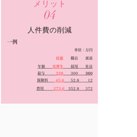
メリット
04
人件費の削減
一例
単位：万円
技能
職員 派遣
年額
実習生
採用 社員
給与
228
300
360
保険料
45.6
52.8
12
​費用
273.6
352.8
372